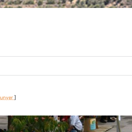
Sunyer
]