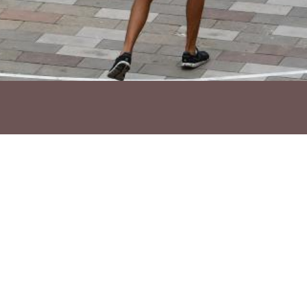
Ho vols compartir?
Troba'ns a les Xarxes