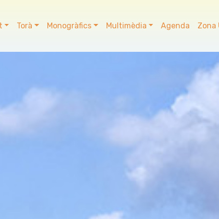
t
Torà
Monogràfics
Multimèdia
Agenda
Zona 