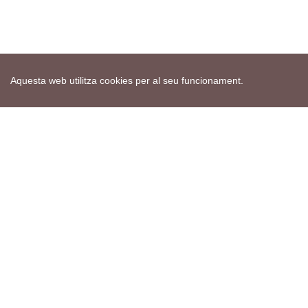
Aquesta web utilitza cookies per al seu funcionament.
Mapa web
Avís de cookies
Política de privacitat
Avís legal
Edita consentiment de cookies
Realització
cdnet
ver4 XII-2025
© 2021 Torà on-line. All Rights Reserved