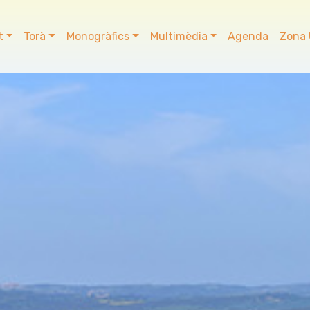
t
Torà
Monogràfics
Multimèdia
Agenda
Zona 