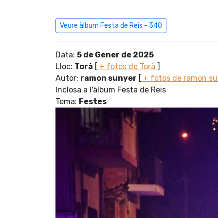
Veure àlbum Festa de Reis - 340
Data:
5 de Gener de 2025
Lloc:
Torà
[
+ fotos de Torà
]
Autor:
ramon sunyer
[
+ fotos de ramon s
Inclosa a l'àlbum Festa de Reis
Tema:
Festes