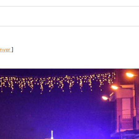
unyer
]