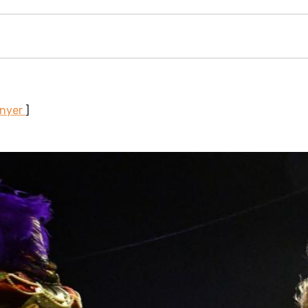
unyer
]