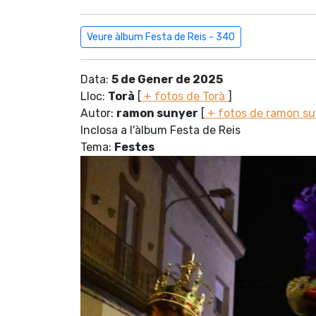
Veure àlbum Festa de Reis - 340
Data:
5 de Gener de 2025
Lloc:
Torà
[
+ fotos de Torà
]
Autor:
ramon sunyer
[
+ fotos de ramon s
Inclosa a l'àlbum Festa de Reis
Tema:
Festes