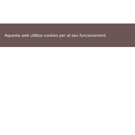
Aquesta web utilitza cookies per al seu funcionament.
Mapa web
Avís de cookies
Política de privacitat
Avís legal
Edita consentiment de cookies
Realització
cdnet
ver4 XII-2025
© 2021 Torà on-line. All Rights Reserved