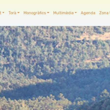
t
Torà
Monogràfics
Multimèdia
Agenda
Zona 