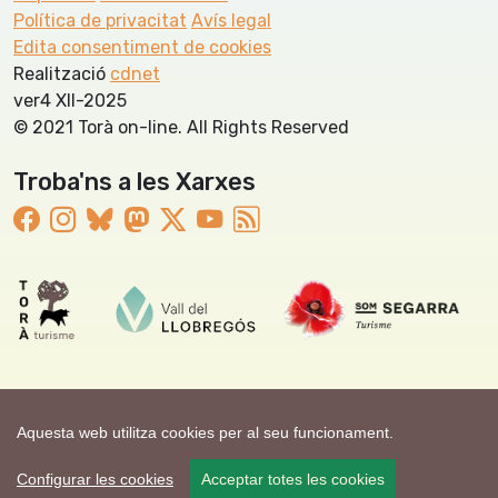
Política de privacitat
Avís legal
Edita consentiment de cookies
Realització
cdnet
ver4 XII-2025
© 2021 Torà on-line. All Rights Reserved
Troba'ns a les Xarxes
Aquesta web utilitza cookies per al seu funcionament.
Configurar les cookies
Acceptar totes les cookies