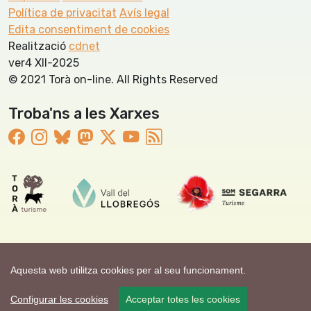
Política de privacitat
Avís legal
Edita consentiment de cookies
Realització
cdnet
ver4 XII-2025
© 2021 Torà on-line. All Rights Reserved
Troba'ns a les Xarxes
Aquesta web utilitza cookies per al seu funcionament.
Configurar les cookies
Acceptar totes les cookies