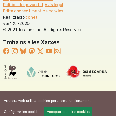
Política de privacitat
Avís legal
Edita consentiment de cookies
Realització
cdnet
ver4 XII-2025
© 2021 Torà on-line. All Rights Reserved
Troba'ns a les Xarxes
Aquesta web utilitza cookies per al seu funcionament.
Configurar les cookies
Acceptar totes les cookies