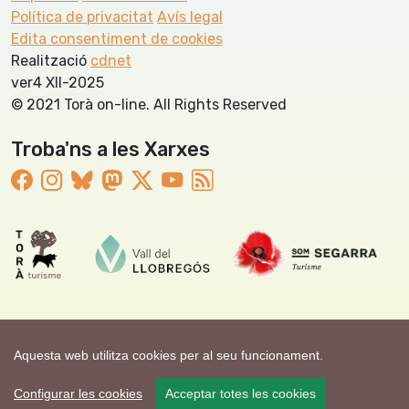
Política de privacitat
Avís legal
Edita consentiment de cookies
Realització
cdnet
ver4 XII-2025
© 2021 Torà on-line. All Rights Reserved
Troba'ns a les Xarxes
Aquesta web utilitza cookies per al seu funcionament.
Configurar les cookies
Acceptar totes les cookies