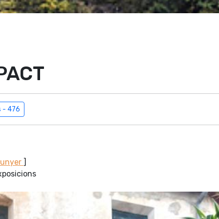
APACT
s - 476
Sunyer
]
xposicions