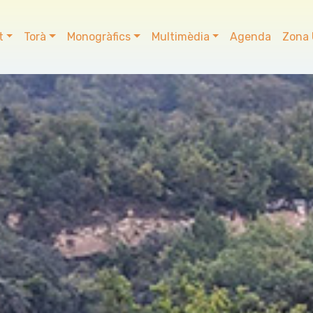
t
Torà
Monogràfics
Multimèdia
Agenda
Zona 