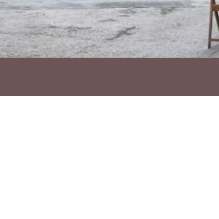
Ho vols compartir?
Troba'ns a les Xarxes