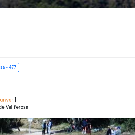
osa - 477
Sunyer
]
de Vallferosa