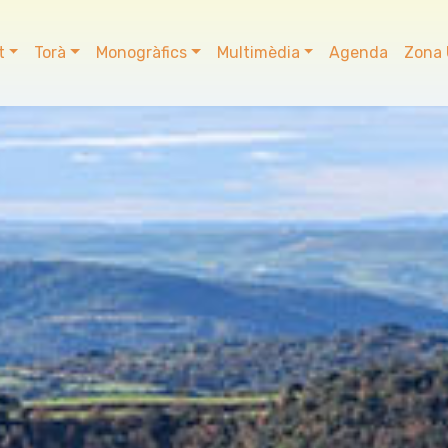
t
Torà
Monogràfics
Multimèdia
Agenda
Zona 