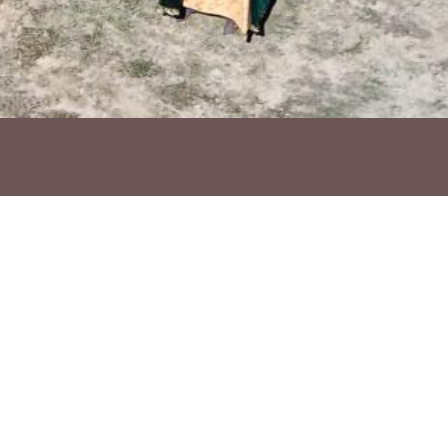
Ho vols compartir?
Troba'ns a les Xarxes