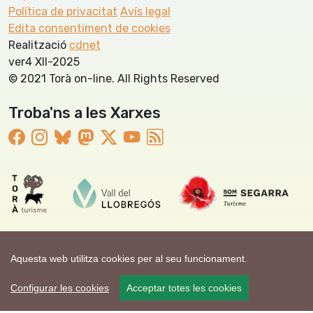
Política de privacitat
Avís legal
Edita consentiment de cookies
Realització
cdnet
ver4 XII-2025
© 2021 Torà on-line. All Rights Reserved
Troba'ns a les Xarxes
Aquesta web utilitza cookies per al seu funcionament.
Configurar les cookies
Acceptar totes les cookies