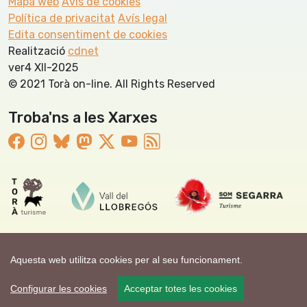
Mapa web
Avís de cookies
Política de privacitat
Avís legal
Edita consentiment de cookies
Realització
cdnet
ver4 XII-2025
© 2021 Torà on-line. All Rights Reserved
Troba'ns a les Xarxes
Aquesta web utilitza cookies per al seu funcionament.
Configurar les cookies
Acceptar totes les cookies