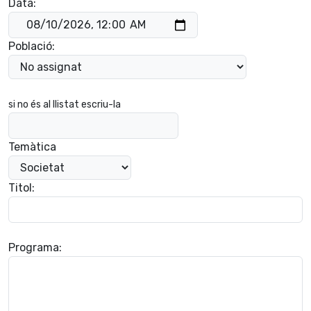
Data:
Població:
si no és al llistat escriu-la
Temàtica
Titol:
Programa: