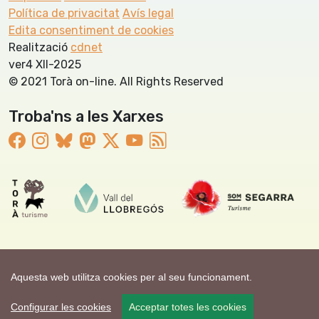
Política de privacitat
Avís legal
Edita consentiment de cookies
Realització
cdnet
ver4 XII-2025
© 2021 Torà on-line. All Rights Reserved
Troba'ns a les Xarxes
Aquesta web utilitza cookies per al seu funcionament.
Configurar les cookies
Acceptar totes les cookies