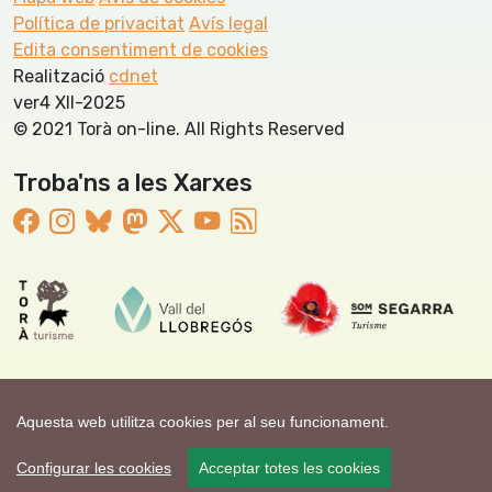
Política de privacitat
Avís legal
Edita consentiment de cookies
Realització
cdnet
ver4 XII-2025
© 2021 Torà on-line. All Rights Reserved
Troba'ns a les Xarxes
Aquesta web utilitza cookies per al seu funcionament.
Configurar les cookies
Acceptar totes les cookies