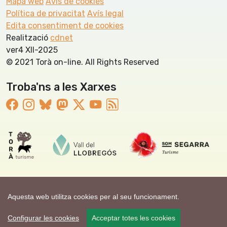
Mapa web
Avís de cookies
Política de privacitat
Avís legal
Edita consentiment de cookies
Realització
cdnet
ver4 XII-2025
© 2021 Torà on-line. All Rights Reserved
Troba'ns a les Xarxes
Aquesta web utilitza cookies per al seu funcionament.
Configurar les cookies
Acceptar totes les cookies