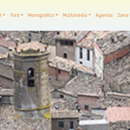
t
Torà
Monogràfics
Multimèdia
Agenda
Zona 