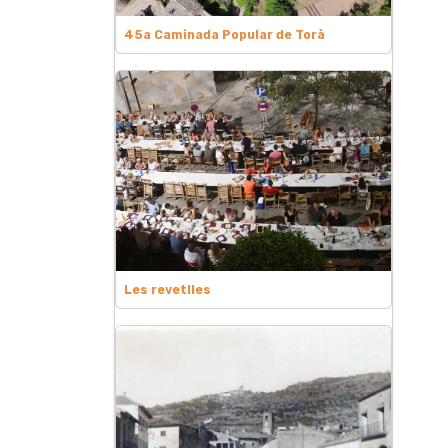
45a Caminada Popular de Torà
Les revetlles