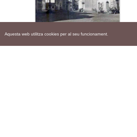
Fotos antigues Torà
Aquesta web utilitza cookies per al seu funcionament.
Actes de la setmana
Veure calendari
Mapa web
Avís de cookies
Política de privacitat
Avís legal
Edita consentiment de cookies
Realització
cdnet
ver4 XII-2025