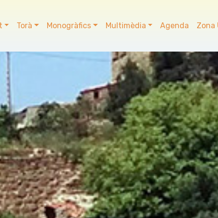
t
Torà
Monogràfics
Multimèdia
Agenda
Zona 