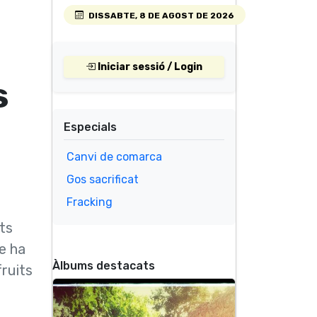
DISSABTE, 8 DE AGOST DE 2026
Iniciar sessió / Login
s
Especials
Canvi de comarca
Gos sacrificat
Fracking
ots
le ha
Àlbums destacats
ruits