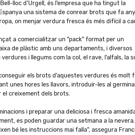
Bell-lloc d'Urgell, és l'empresa que ha tingut la
a Espanya una sistema de conrear brots que fa an
uropa, on menjar verdura fresca és més difí­cil a c
ençat a comercialitzar un "pack" format per un
aixa de plàstic amb uns departaments, i diversos
verdures i llegums com la col, el rave, l'alfals, la s
conseguir els brots d'aquestes verdures és molt fà
nt unes hores les llavors, introduir-les al germina
 el creixement dels brots.
erminacions i preparar una deliciosa i fresca amani
moment, es poden guardar una setmana a la nevera
ixen bé les instruccions mai falla", assegura Fran