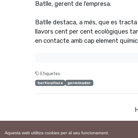
Batlle, gerent de l'empresa.
Batlle destaca, a més, que es tracta 
llavors cent per cent ecològiques t
en contacte amb cap element quí­mic 
Etiquetes:
horticultura
germinador
H
Aquesta web utilitza cookies per al seu funcionament.