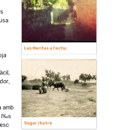
ys
ausa
Les Merites a l'estiu
oja
cil,
dor,
da amb
. í‰s
Segar i batre
cesc