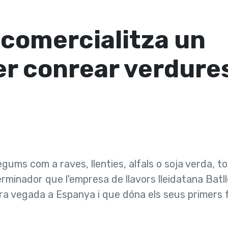
 comercialitza un
r conrear verdure
egums com a raves, llenties, alfals o soja verda, t
erminador que l'empresa de llavors lleidatana Batl
ra vegada a Espanya i que dóna els seus primers f