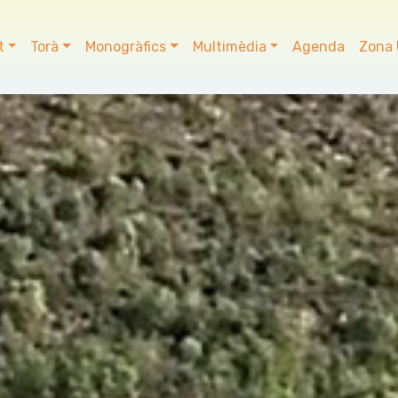
t
Torà
Monogràfics
Multimèdia
Agenda
Zona 