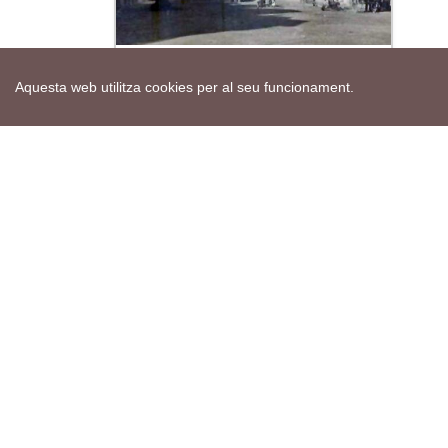
Fotos antigues Torà
Aquesta web utilitza cookies per al seu funcionament.
Actes de la setmana
Veure calendari
Mapa web
Avís de cookies
Política de privacitat
Avís legal
Edita consentiment de cookies
Realització
cdnet
ver4 XII-2025
© 2021 Torà on-line. All Rights Reserved