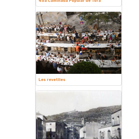
45a Caminada Popular de Torà
Les revetlles