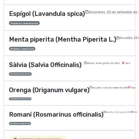
Espígol (Lavandula spica)
divendres, 23 de setembre de 
Plantes remeieres
Menta piperita (Mentha Piperita L.)
dissabte, 23 d
Plantes remeieres
Sàlvia (Salvia Officinalis)
dilluns, 10 de gener de 2011
Torà
Plantes remeieres
Orenga (Origanum vulgare)
dissabte, 4 de desembre de 2010
Torà
Plantes remeieres
Romaní (Rosmarinus officinalis)
dissabte, 26 de juny de 2010
Torà
Plantes remeieres