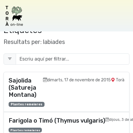
Etiquetes
Resultats per:
labiades
Sajolida
dimarts, 17 de novembre de 2015
Torà
(Satureja
Montana)
Plantes remeieres
Farigola o Timó (Thymus vulgaris)
dijous, 3 de a
Plantes remeieres