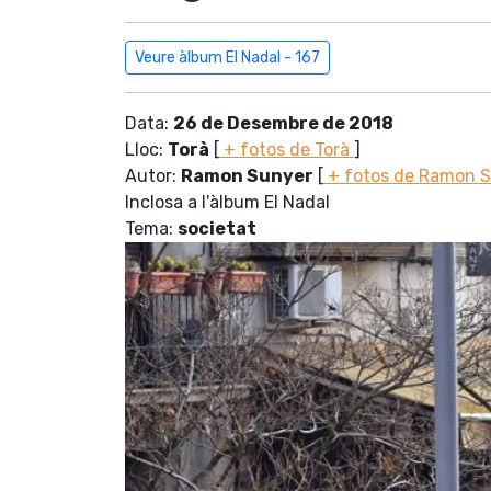
Veure àlbum El Nadal - 167
Data:
26 de Desembre de 2018
Lloc:
Torà
[
+ fotos de Torà
]
Autor:
Ramon Sunyer
[
+ fotos de Ramon 
Inclosa a l'àlbum El Nadal
Tema:
societat