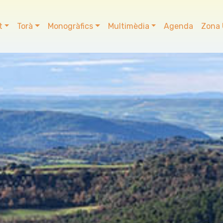
t
Torà
Monogràfics
Multimèdia
Agenda
Zona 