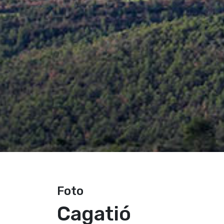
Foto
Cagatió