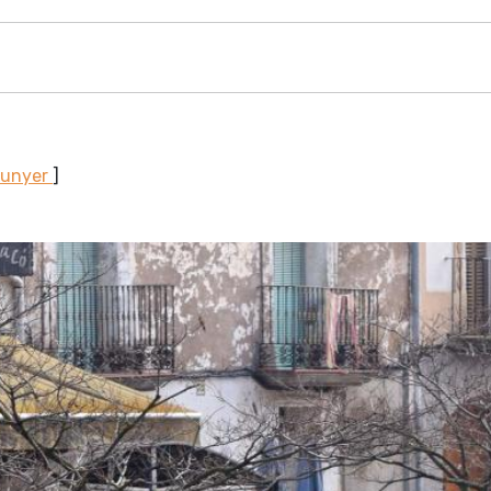
Sunyer
]