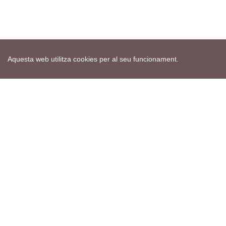
Aquesta web utilitza cookies per al seu funcionament.
Mapa web
Avís de cookies
Política de privacitat
Avís legal
Edita consentiment de cookies
Realització
cdnet
ver4 XII-2025
© 2021 Torà on-line. All Rights Reserved