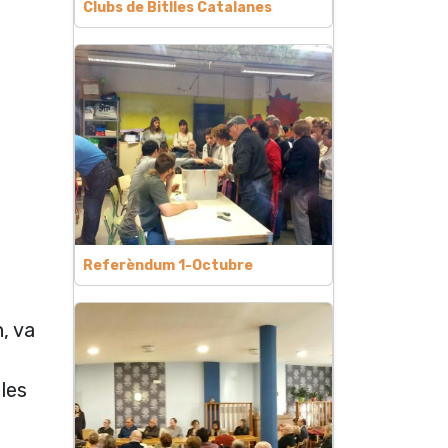
Clubs de Bitlles Catalanes
Referèndum 1-Octubre
, va
les