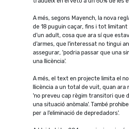
tradueix en el veto a un 60% de les e
A més, segons Mayench, la nova regl
de 18 puguin caçar, fins i tot limita
d'un adult, cosa que ara sí­ que estava
d'armes, que l'interessat no tingui a
assegurar, 'podria passar que una si
una llicència'.
A més, el text en projecte limita el 
llicència a un total de vuit, quan ara
'no preveu cap règim transitori que d
una situació anòmala'. També prohibeix 
per a l'eliminació de depredadors'.