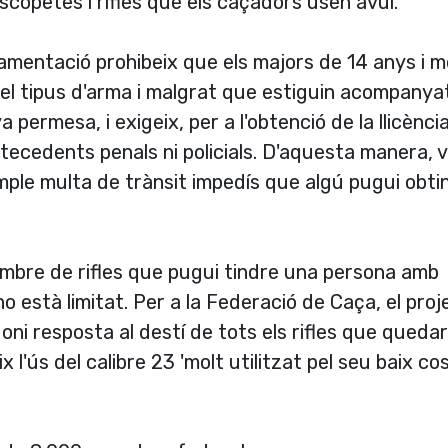
scopetes i rifles que els caçadors usen avui.
amentació prohibeix que els majors de 14 anys i 
nt el tipus d'arma i malgrat que estiguin acompanya
 permesa, i exigeix, per a l'obtenció de la llicènci
ntecedents penals ni policials. D'aquesta manera, 
mple multa de trànsit impedí­s que algú pugui obti
nombre de rifles que pugui tindre una persona amb
 no està limitat. Per a la Federació de Caça, el pro
oni resposta al destí­ de tots els rifles que queda
l'ús del calibre 23 'molt utilitzat pel seu baix cos