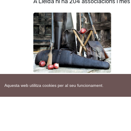
A Lleida hi ha 204 associacions i mé
Aquesta web utilitza cookies per al seu funcionament.
Etiquetes:
projecte
caça
prohibició
armes semiautomà