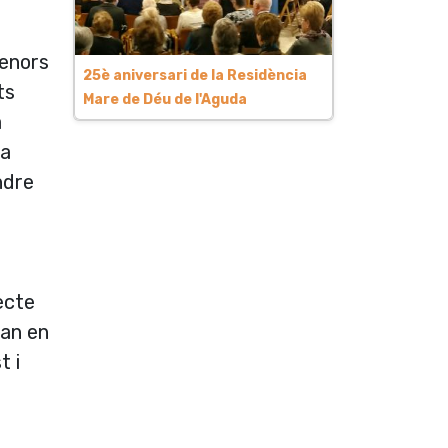
menors
25è aniversari de la Residència
ts
Mare de Déu de l'Aguda
a
va
ndre
jecte
ran en
t i