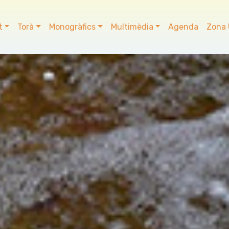
t
Torà
Monogràfics
Multimèdia
Agenda
Zona 