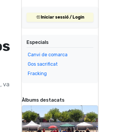
Iniciar sessió / Login
os
Especials
Canvi de comarca
Gos sacrificat
Fracking
, va
Àlbums destacats