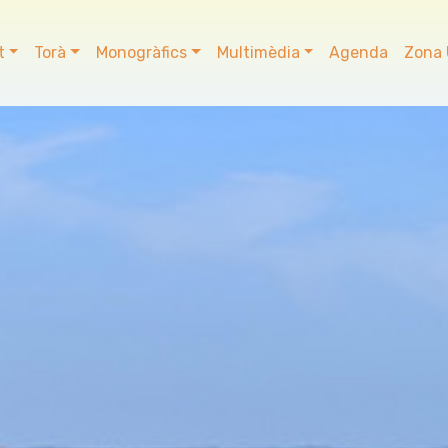
t
Torà
Monogràfics
Multimèdia
Agenda
Zona 