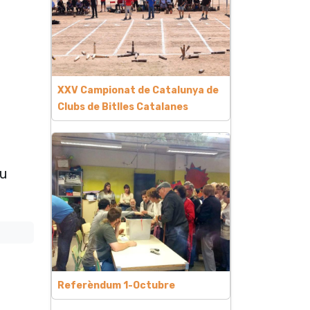
XXV Campionat de Catalunya de
Clubs de Bitlles Catalanes
eu
Referèndum 1-Octubre