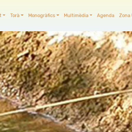
t
Torà
Monogràfics
Multimèdia
Agenda
Zona 