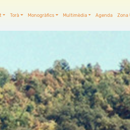
t
Torà
Monogràfics
Multimèdia
Agenda
Zona 