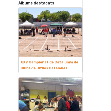
Àlbums destacats
XXV Campionat de Catalunya de
Clubs de Bitlles Catalanes