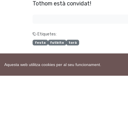
Tothom està convidat!
Etiquetes:
festa
futbito
torà
Aquesta web utilitza cookies per al seu funcionament.
H