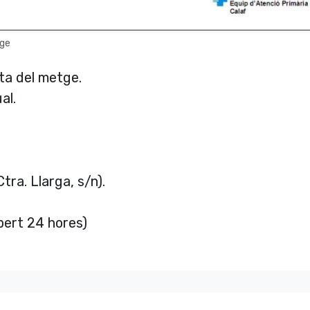
tge
lta del metge.
al.
ra. Llarga, s/n).
bert 24 hores)