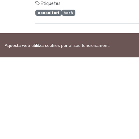
Etiquetes:
consultori
torà
H
Aquesta web utilitza cookies per al seu funcionament.
Mapa web
Avís de cookies
Política de privacitat
Avís legal
Edita consentiment de cookies