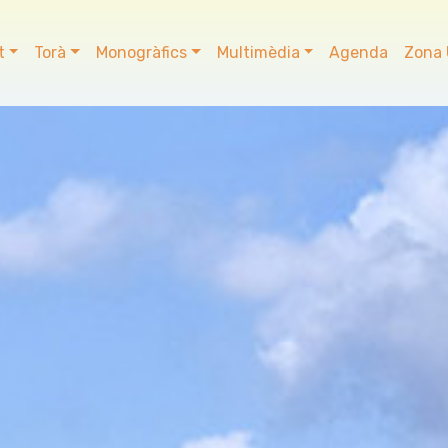
t
Torà
Monogràfics
Multimèdia
Agenda
Zona 