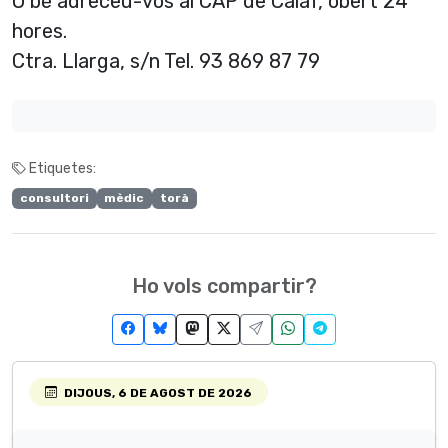
O bé adreceu-vos al CAP de Calaf, obert 24
hores.
Ctra. Llarga, s/n Tel. 93 869 87 79
Etiquetes:
consultori
mèdic
torà
Ho vols compartir?
DIJOUS, 6 DE AGOST DE 2026