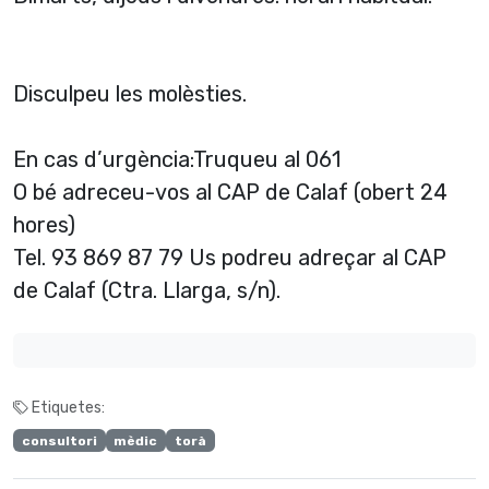
Disculpeu les molèsties.
En cas d’urgència:Truqueu al 061
O bé adreceu-vos al CAP de Calaf (obert 24
hores)
Tel. 93 869 87 79 Us podreu adreçar al CAP
de Calaf (Ctra. Llarga, s/n).
Etiquetes:
consultori
mèdic
torà