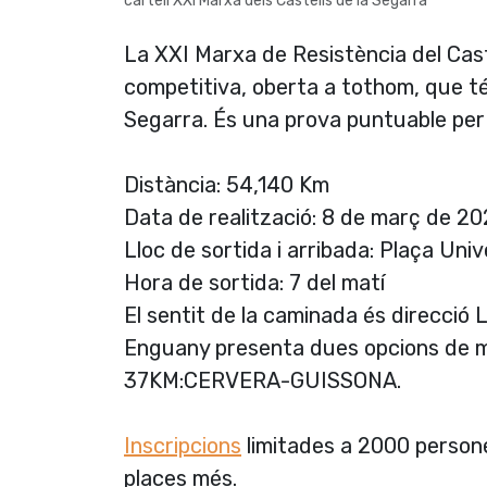
cartell XXI Marxa dels Castells de la Segarra
La XXI Marxa de Resistència del Cast
competitiva, oberta a tothom, que té 
Segarra. És una prova puntuable per 
Distància: 54,140 Km
Data de realització: 8 de març de 2
Lloc de sortida i arribada: Plaça Uni
Hora de sortida: 7 del matí
El sentit de la caminada és direcció L
Enguany presenta dues opcions d
37KM:CERVERA-GUISSONA.
Inscripcions
limitades a 2000 persones
places més.