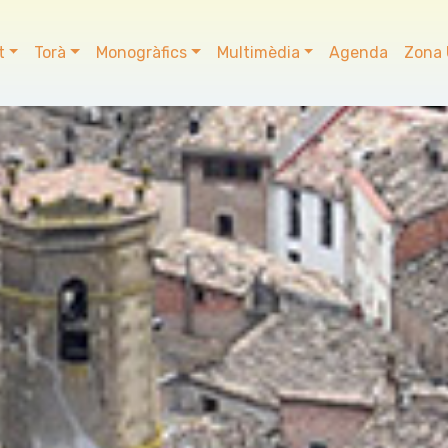
t
Torà
Monogràfics
Multimèdia
Agenda
Zona 