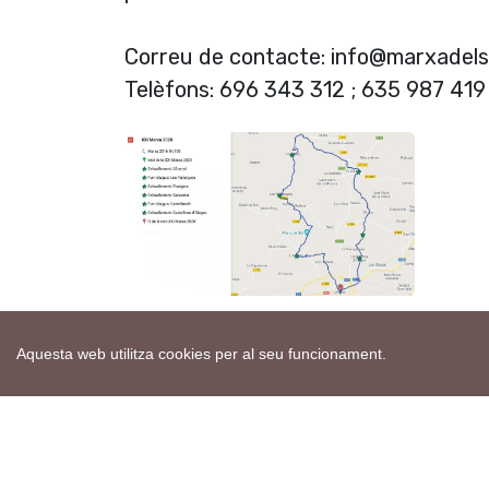
Correu de contacte: info@marxadels
Telèfons: 696 343 312 ; 635 987 419
Aquesta web utilitza cookies per al seu funcionament.
Etiquetes:
marxa castells
segarra