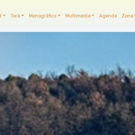
t
Torà
Monogràfics
Multimèdia
Agenda
Zona 