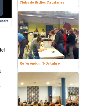
Clubs de Bitlles Catalanes
del
Referèndum 1-Octubre
s
.