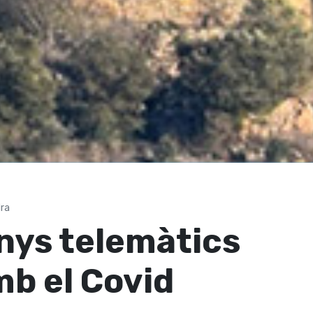
dra
nys telemàtics
mb el Covid