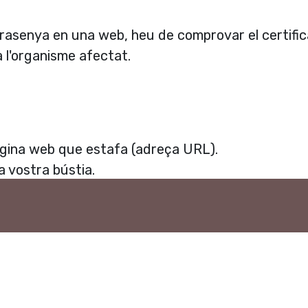
trasenya en una web, heu de comprovar el certific
l'organisme afectat.
àgina web que estafa (adreça URL).
a vostra bústia.
mossos
a.cat