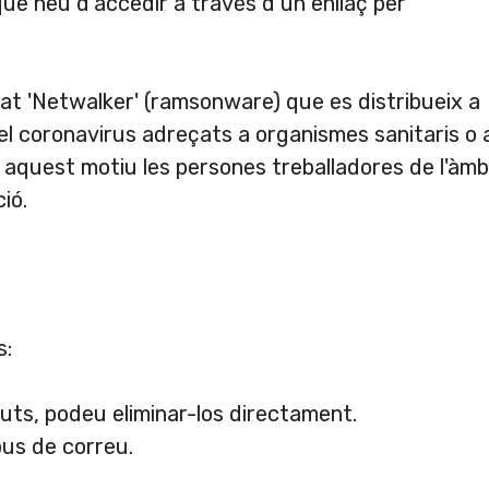
que heu d’accedir a través d’un enllaç per
at 'Netwalker' (ramsonware) que es distribueix a
el coronavirus adreçats a organismes sanitaris o 
r aquest motiu les persones treballadores de l'àmb
ió.
s:
uts, podeu eliminar-los directament.
us de correu.