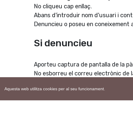
No cliqueu cap enllaç.
Abans d'introduir nom d'usuari i con
Denuncieu o poseu en coneixement a 
Si denuncieu
Aporteu captura de pantalla de la p
No esborreu el correu electrònic de l
Aquesta web utilitza cookies per al seu funcionament.
Etiquetes:
epidèmia
coronavirus
enganys telemàtics
Notícia compartida originalment per:
somsegarr