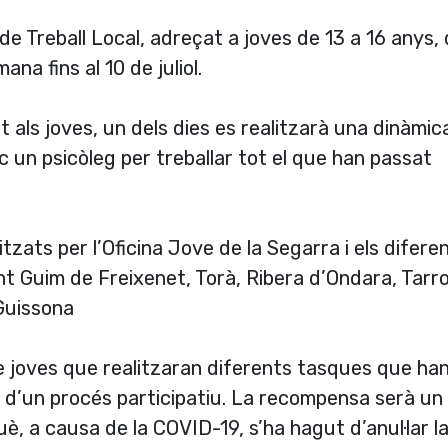
e Treball Local, adreçat a joves de 13 a 16 anys,
a fins al 10 de juliol.
als joves, un dels dies es realitzarà una dinàmic
un psicòleg per treballar tot el que han passat
tzats per l’Oficina Jove de la Segarra i els difere
 Guim de Freixenet, Torà, Ribera d’Ondara, Tarro
Guissona
e joves que realitzaran diferents tasques que ha
 d’un procés participatiu. La recompensa serà un
è, a causa de la COVID-19, s’ha hagut d’anul·lar l