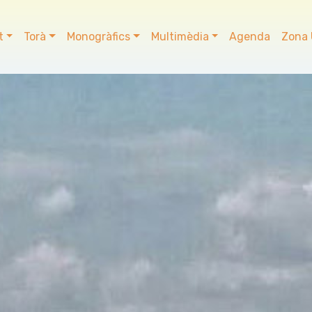
t
Torà
Monogràfics
Multimèdia
Agenda
Zona 