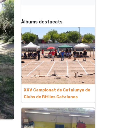
Àlbums destacats
XXV Campionat de Catalunya de
Clubs de Bitlles Catalanes