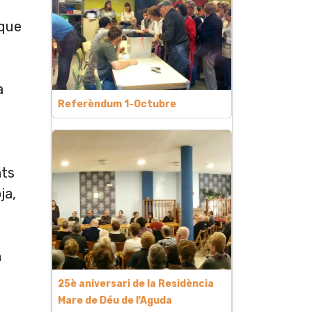
 que
a
Referèndum 1-Octubre
nts
ja,
n
25è aniversari de la Residència
a
Mare de Déu de l'Aguda