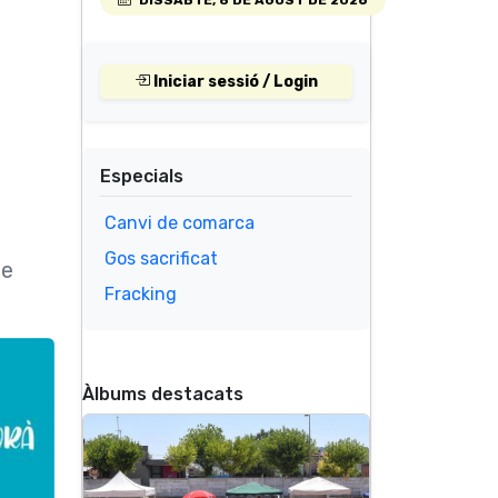
Iniciar sessió / Login
Especials
Canvi de comarca
Gos sacrificat
de
Fracking
Àlbums destacats