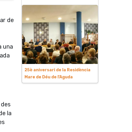
lar de
à una
cada
25è aniversari de la Residència
Mare de Déu de l'Aguda
 des
de la
es