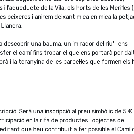
i l'aqüeducte de la Vila, els horts de les Meri1es 
les peixeres i anirem deixant mica en mica la petj
 Llanera.
 descobrir una bauma, un 'mirador del riu' i ens
er el camí fins trobar el que ens portarà per dalt
à i la teranyina de les parcel·les que formen els 
ipció. Serà una inscripció al preu simbòlic de 5 €
rticipació en la rifa de productes i objectes de
reditant que heu contribuït a fer possible el Camí 