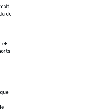
(molt
ada de
 els
horts.
 que
de