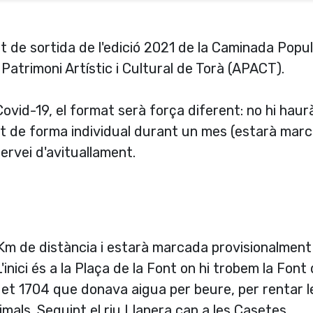
ret de sortida de l'edició 2021 de la Caminada Popu
 Patrimoni Artístic i Cultural de Torà (APACT).
ovid-19, el format serà força diferent: no hi haur
ment de forma individual durant un mes (estarà mar
servei d'avituallament.
 Km de distància i estarà marcada provisionalment
'inici és a la Plaça de la Font on hi trobem la Font 
t et 1704 que donava aigua per beure, per rentar l
imals. Seguint el riu Llanera cap a les Casetes,