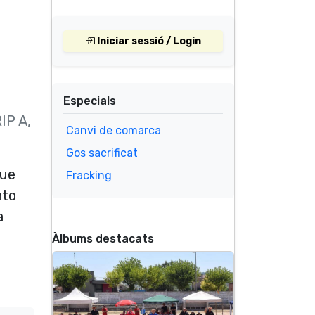
Iniciar sessió / Login
Especials
IP A,
Canvi de comarca
Gos sacrificat
que
Fracking
nto
a
Àlbums destacats