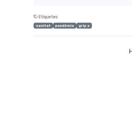
Etiquetes:
sanitat
pandèmia
grip a
H