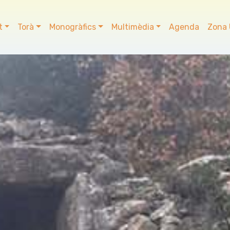
t
Torà
Monogràfics
Multimèdia
Agenda
Zona 