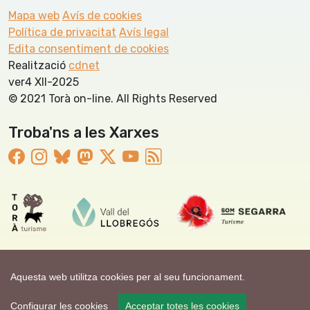
Mapa web
Avís de cookies
Política de privacitat
Avís legal
Edita consentiment de cookies
Realització
cdnet
ver4 XII-2025
© 2021 Torà on-line. All Rights Reserved
Troba'ns a les Xarxes
Aquesta web utilitza cookies per al seu funcionament.
Configurar les cookies
Acceptar totes les cookies