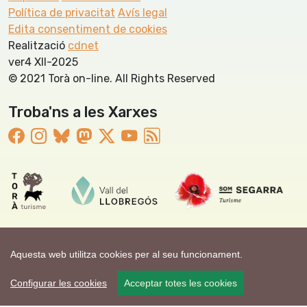
Política de privacitat
Avís legal
Edita consentiment de cookies
Realització
cdnet
ver4 XII-2025
© 2021 Torà on-line. All Rights Reserved
Troba'ns a les Xarxes
Aquesta web utilitza cookies per al seu funcionament.
Configurar les cookies
Acceptar totes les cookies