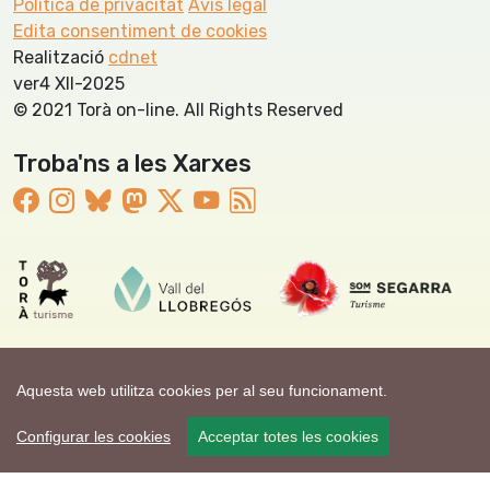
Política de privacitat
Avís legal
Edita consentiment de cookies
Realització
cdnet
ver4 XII-2025
© 2021 Torà on-line. All Rights Reserved
Troba'ns a les Xarxes
Aquesta web utilitza cookies per al seu funcionament.
Configurar les cookies
Acceptar totes les cookies