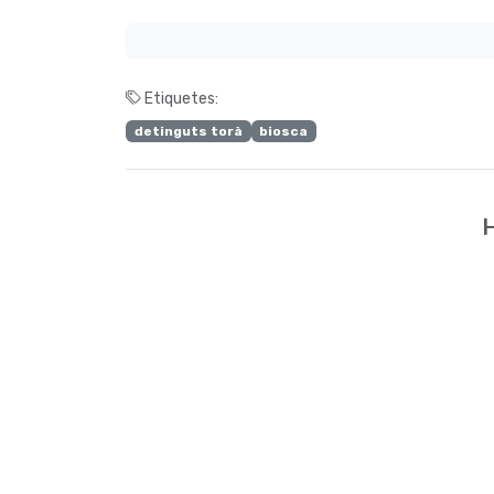
Etiquetes:
detinguts torà
biosca
H