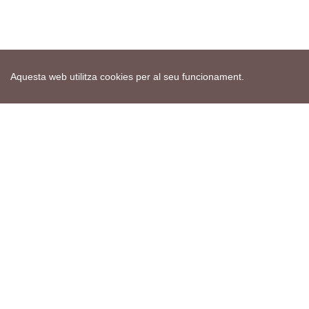
Aquesta web utilitza cookies per al seu funcionament.
Mapa web
Avís de cookies
Política de privacitat
Avís legal
Edita consentiment de cookies
Realització
cdnet
ver4 XII-2025