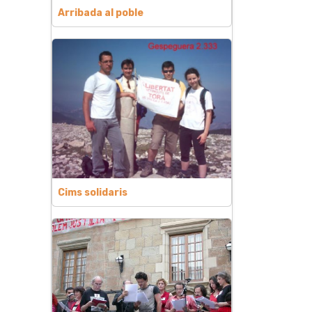
Arribada al poble
Cims solidaris