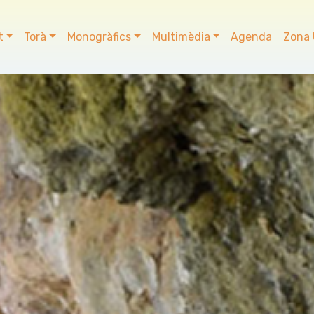
t
Torà
Monogràfics
Multimèdia
Agenda
Zona 