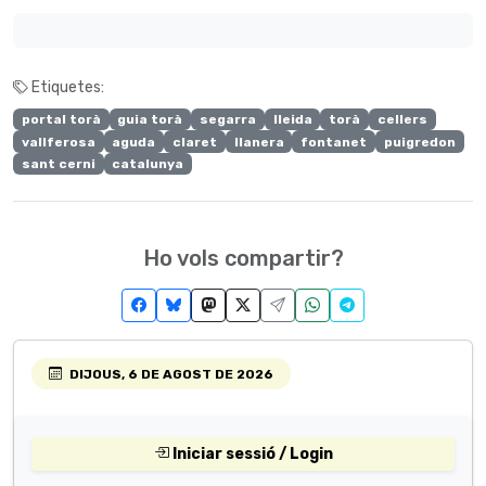
Etiquetes:
portal torà
guia torà
segarra
lleida
torà
cellers
vallferosa
aguda
claret
llanera
fontanet
puigredon
sant cerni
catalunya
Ho vols compartir?
DIJOUS, 6 DE AGOST DE 2026
Iniciar sessió / Login