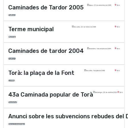
Caminades de Tardor 2005
dijous, 29 de setembre de 2005
Torà
Cultura
Terme municipal
dissabte, 26 de febrer de 2005
Torà
Municipi
Caminades de tardor 2004
divendres, 1 de octubre de 2004
Torà
Cultura
Torà: la plaça de la Font
dissabte, 1 de juliol de 2000
Torà
La Vila
43a Caminada popular de Torà
diumenge, 28 de abril de 2024
Torà
Societat
Anunci sobre les subvencions rebudes del De
Govern municipal