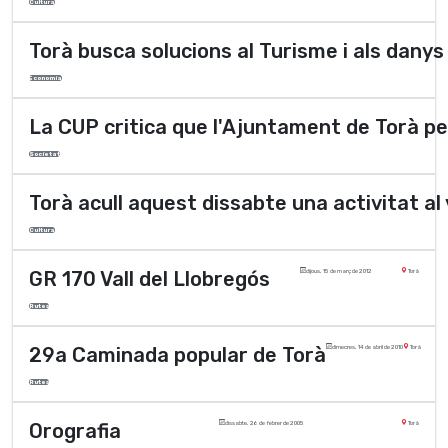
Cultura
Torà busca solucions al Turisme i als danys
Economia
La CUP critica que l'Ajuntament de Torà pe
Societat
Torà acull aquest dissabte una activitat al 
Cultura
GR 170 Vall del Llobregós
dijous, 15 de març de 2012
Torà
Rutes
29a Caminada popular de Torà
dimecres, 14 de abril de 2010
Torà
Rutes
Orografia
dissabte, 26 de febrer de 2005
Torà