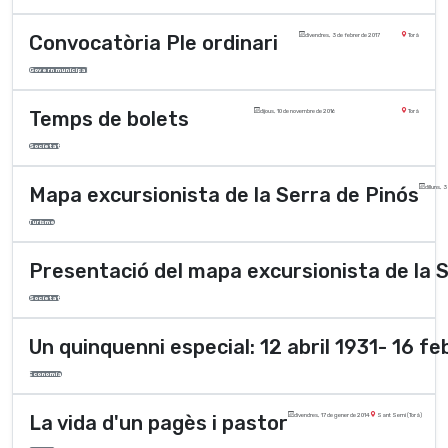
Convocatòria Ple ordinari
divendres, 3 de febrer de 2017
Torà
Govern municipal
Temps de bolets
dijous, 10 de novembre de 2016
Torà
Societat
Mapa excursionista de la Serra de Pinós
dilluns, 
Turisme
Presentació del mapa excursionista de la 
Societat
Un quinquenni especial: 12 abril 1931- 16 f
Economia
La vida d'un pagès i pastor
divendres, 17 de gener de 2014
Sant Serni (Torà)