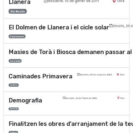
Llanera
dissabte, 15 de gener de 2011
Torà
Els Nuclis
El Dolmen de Llanera i el cicle solar
dimarts, 25 
Patrimoni
Masies de Torà i Biosca demanen passar al
Societat
Caminades Primavera
dimarts, 25 de març de 2003
Torà
Cultura
Demografia
dissabte, 26 de febrer de 2005
Torà
Municipi
Finalitzen les obres d'arranjament de la t
Cultura