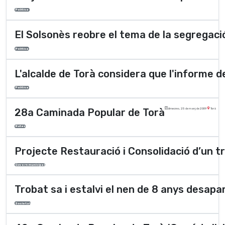
Polí­tica
El Solsonès reobre el tema de la segregaci
Polí­tica
L'alcalde de Torà considera que l'informe d
Polí­tica
28a Caminada Popular de Torà
dimecres, 25 de març de 2009
Torà
Rutes
Projecte Restauració i Consolidació d’un t
Govern municipal
Trobat sa i estalvi el nen de 8 anys desap
Societat