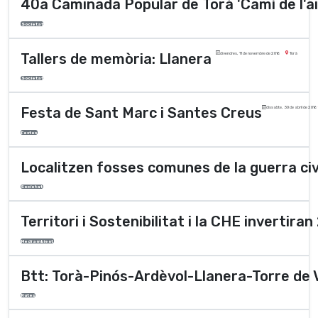
40a Caminada Popular de Torà 'Camí de l'a
Societat
Tallers de memòria: Llanera
divendres, 11 de novembre de 2016
Torà
Societat
Festa de Sant Marc i Santes Creus
dissabte, 30 de abril de 2016
Festes
Localitzen fosses comunes de la guerra civ
Societat
Territori i Sostenibilitat i la CHE invertir
Medi ambient
Btt: Torà-Pinós-Ardèvol-Llanera-Torre de 
Rutes