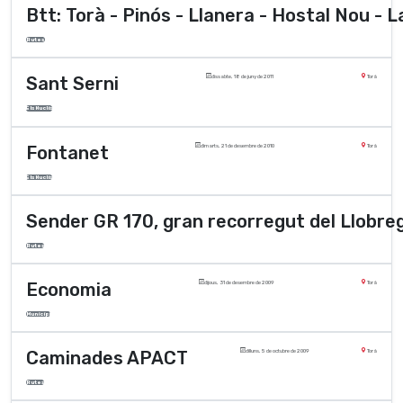
Btt: Torà - Pinós - Llanera - Hostal Nou - L
Rutes
Sant Serni
dissabte, 18 de juny de 2011
Torà
Els Nuclis
Fontanet
dimarts, 21 de desembre de 2010
Torà
Els Nuclis
Sender GR 170, gran recorregut del Llobre
Rutes
Economia
dijous, 31 de desembre de 2009
Torà
Municipi
Caminades APACT
dilluns, 5 de octubre de 2009
Torà
Rutes