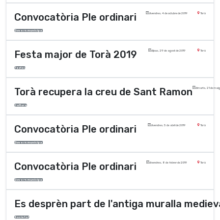
Convocatòria Ple ordinari
divendres, 4 de octubre de 2019
Torà
Govern municipal
Festa major de Torà 2019
dijous, 29 de agost de 2019
Torà
Festes
Torà recupera la creu de Sant Ramon
dimarts, 21 de mai
Cultura
Convocatòria Ple ordinari
divendres, 5 de abril de 2019
Torà
Govern municipal
Convocatòria Ple ordinari
divendres, 8 de febrer de 2019
Torà
Govern municipal
Es desprèn part de l'antiga muralla mediev
Societat