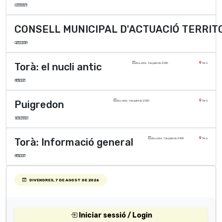
Municipi
CONSELL MUNICIPAL D'ACTUACIÓ TERRIT
Polí­tica
Torà: el nucli antic
dissabte, 1 de juliol de 2000
Torà
La Vila
Puigredon
dissabte, 1 de juliol de 2000
Torà
Els Nuclis
Torà: Informació general
dissabte, 1 de juliol de 2000
Torà
La Vila
DIVENDRES, 7 DE AGOST DE 2026
Iniciar sessió / Login