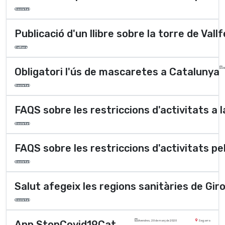
Societat
Publicació d'un llibre sobre la torre de Vall
Cultura
Obligatori l'ús de mascaretes a Catalunya
di
Societat
FAQS sobre les restriccions d'activitats a 
Societat
FAQS sobre les restriccions d'activitats p
Societat
Salut afegeix les regions sanitàries de Gir
Societat
App StopCovid19Cat
divendres, 20 de març de 2020
Segarra