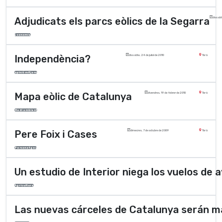
Adjudicats els parcs eòlics de la Segarra
dissabt
Economia
Independència?
dissabte, 24 de juliol de 2010
Torà
opinió mitjans
Mapa eòlic de Catalunya
divendres, 19 de febrer de 2010
Torà
Medi ambient
Pere Foix i Cases
dimecres, 7 de octubre de 2009
Torà
Personatges
Un estudio de Interior niega los vuelos de
Agricultura
Las nuevas cárceles de Catalunya serán má