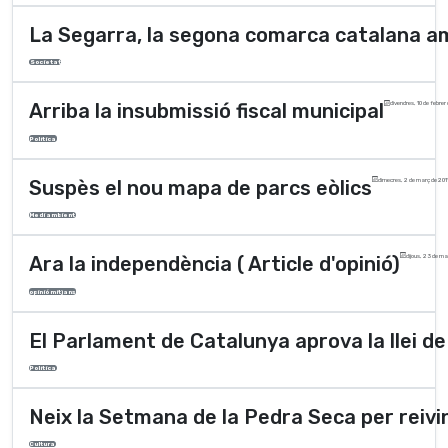
La Segarra, la segona comarca catalana a
Societat
Arriba la insubmissió fiscal municipal
divendres, 10 de febrer
Polí­tica
Suspès el nou mapa de parcs eòlics
dimecres, 2 de març de 201
Medi ambient
Ara la independència ( Article d'opinió)
dijous, 23 de m
opinió mitjans
El Parlament de Catalunya aprova la llei de
Polí­tica
Neix la Setmana de la Pedra Seca per reivi
Cultura