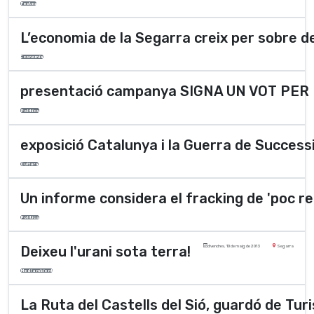
Festes
L’economia de la Segarra creix per sobre de
Economia
presentació campanya SIGNA UN VOT PE
Polí­tica
exposició Catalunya i la Guerra de Success
Cultura
Un informe considera el fracking de 'poc r
Polí­tica
Deixeu l'urani sota terra!
divendres, 10 de maig de 2013
Segarra
Medi ambient
La Ruta del Castells del Sió, guardó de Tu