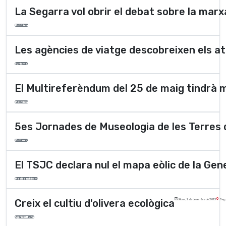
La Segarra vol obrir el debat sobre la marx
Polí­tica
Les agències de viatge descobreixen els at
Turisme
El Multireferèndum del 25 de maig tindrà 
Polí­tica
5es Jornades de Museologia de les Terres 
Cultura
El TSJC declara nul el mapa eòlic de la Gen
Medi ambient
Creix el cultiu d'olivera ecològica
dilluns, 2 de desembre de 2013
Seg
Agricultura