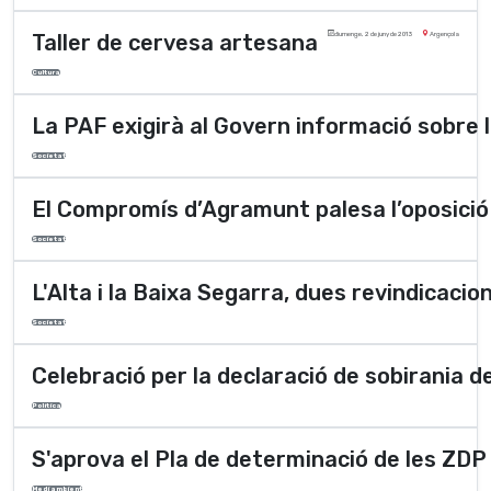
Taller de cervesa artesana
diumenge, 2 de juny de 2013
Argençola
Cultura
La PAF exigirà al Govern informació sobre l’
Societat
El Compromís d’Agramunt palesa l’oposició 
Societat
L'Alta i la Baixa Segarra, dues revindicaci
Societat
Celebració per la declaració de sobirania 
Polí­tica
S'aprova el Pla de determinació de les ZDP 
Medi ambient