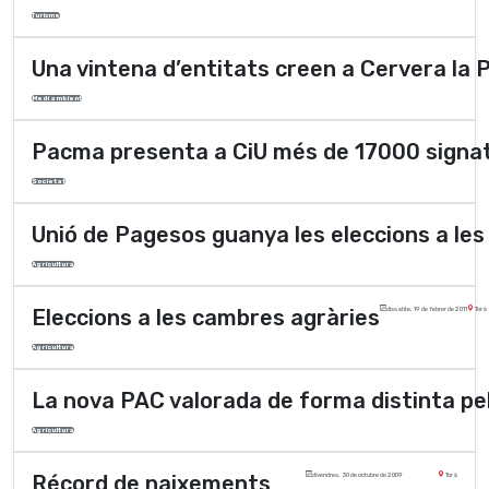
Turisme
Una vintena d’entitats creen a Cervera la
Medi ambient
Pacma presenta a CiU més de 17000 signature
Societat
Unió de Pagesos guanya les eleccions a le
Agricultura
Eleccions a les cambres agràries
dissabte, 19 de febrer de 2011
Torà
Agricultura
La nova PAC valorada de forma distinta pe
Agricultura
Récord de naixements
divendres, 30 de octubre de 2009
Torà