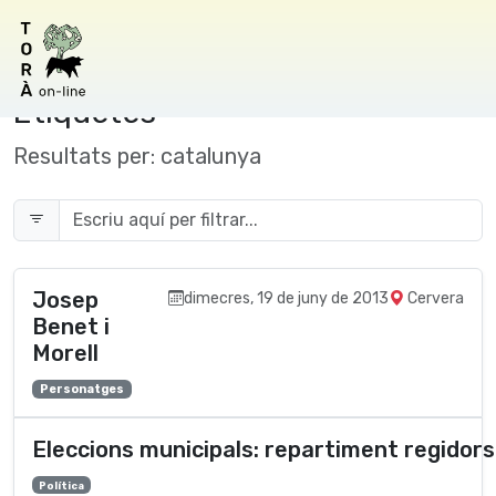
Etiquetes
Resultats per:
catalunya
Josep
dimecres, 19 de juny de 2013
Cervera
Benet i
Morell
Personatges
Eleccions municipals: repartiment regidor
Polí­tica