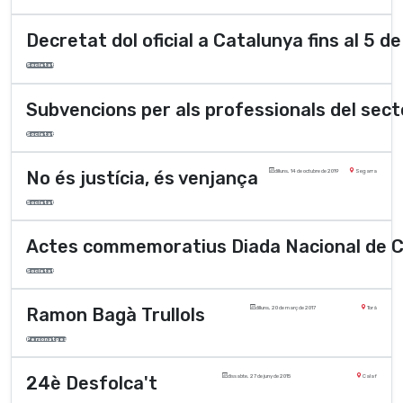
Decretat dol oficial a Catalunya fins al 5 de
Societat
Subvencions per als professionals del sect
Societat
No és justícia, és venjança
dilluns, 14 de octubre de 2019
Segarra
Societat
Actes commemoratius Diada Nacional de C
Societat
Ramon Bagà Trullols
dilluns, 20 de març de 2017
Torà
Personatges
24è Desfolca't
dissabte, 27 de juny de 2015
Calaf