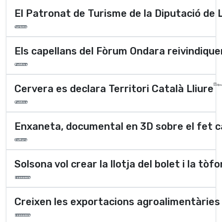
El Patronat de Turisme de la Diputació de L
Turisme
Els capellans del Fòrum Ondara reivindiquen
Polí­tica
Cervera es declara Territori Català Lliure
dijo
Polí­tica
Enxaneta, documental en 3D sobre el fet c
Cultura
Solsona vol crear la llotja del bolet i la tò
Economia
Creixen les exportacions agroalimentàries 
Economia