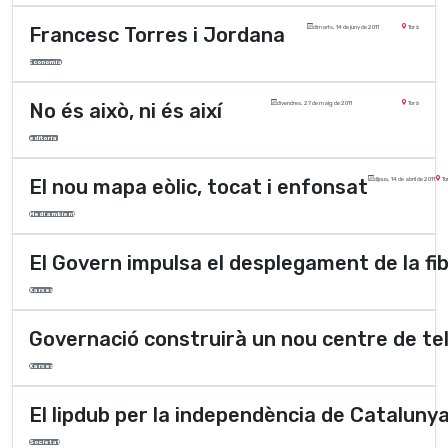
Francesc Torres i Jordana
dimarts, 14 de juny de 2011
Torà
Economia
No és això, ni és així­
divendres, 27 de maig de 2011
Torà
editorial
El nou mapa eòlic, tocat i enfonsat
dijous, 14 de abril de 2011
To
Medi ambient
El Govern impulsa el desplegament de la fi
Xarxes
Governació construirà un nou centre de te
Xarxes
El lipdub per la independència de Cataluny
Societat