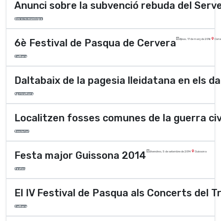
Anunci sobre la subvenció rebuda del Serv
Govern municipal
6è Festival de Pasqua de Cervera
dijous, 17 de març de 2016
Cerv
Cultura
Daltabaix de la pagesia lleidatana en els da
Agricultura
Localitzen fosses comunes de la guerra civ
Societat
Festa major Guissona 2014
divendres, 5 de setembre de 2014
Guissona
Festes
El IV Festival de Pasqua als Concerts del T
Cultura