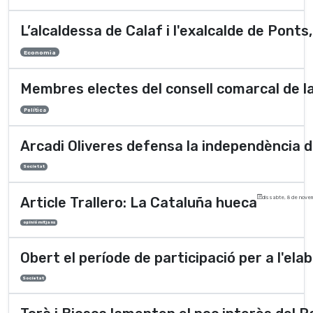
L’alcaldessa de Calaf i l'exalcalde de Ponts
Economia
Membres electes del consell comarcal de l
Polí­tica
Arcadi Oliveres defensa la independència 
Societat
Article Trallero: La Cataluña hueca
dissabte, 8 de nove
opinió mitjans
Obert el període de participació per a l'el
Societat