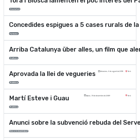
Torà i Biosca lamenten el poc interès del P
Societat
Concedides espigues a 5 cases rurals de la 
Turisme
Arriba Catalunya über alles, un film que al
Cultura
Aprovada la llei de vegueries
dimecres, 4 de agost de 2010
Torà
Polí­tica
Martí Esteve i Guau
dijous, 31 de desembre de 2009
Torà
Polí­tica
Anunci sobre la subvenció rebuda del Serv
Govern municipal