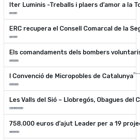
Iter Luminis -Treballs i plaers d’amor a la T
Cultura
ERC recupera el Consell Comarcal de la Se
Polí­tica
Els comandaments dels bombers voluntaris 
Societat
I Convenció de Micropobles de Catalunya
dissa
Societat
Les Valls del Sió – Llobregós, Obagues del 
Medi ambient
758.000 euros d’ajut Leader per a 19 proje
Economia