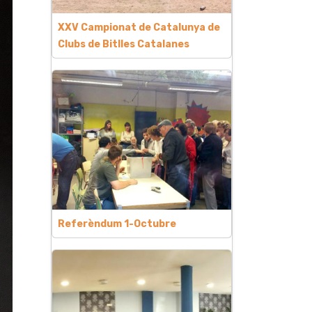
XXV Campionat de Catalunya de
Clubs de Bitlles Catalanes
Referèndum 1-Octubre