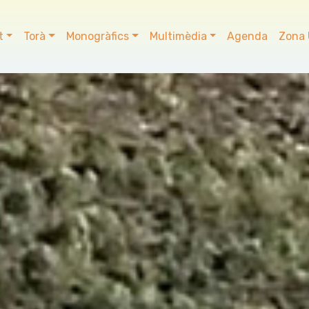
t
Torà
Monogràfics
Multimèdia
Agenda
Zona 