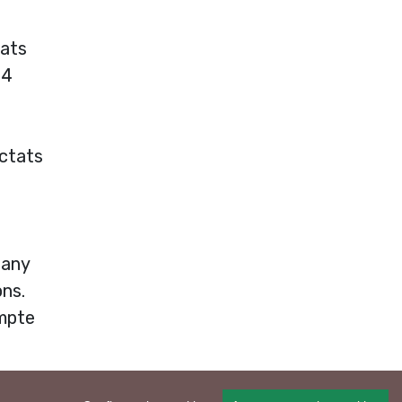
tats
14
ectats
 any
ons.
ompte
ió de