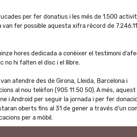
ucades per fer donatius i les més de 1.500 activi
a van fer possible aquesta xifra rècord de 7.246.1
inze hores dedicada a conèixer el testimoni d'af
no hi falten el disc i el llibre.
 van atendre des de Girona, Lleida, Barcelona i
ions al nou telèfon (905 11 50 50). A més, aquest
ne i Android per seguir la jornada i per fer donaci
staran oberts fins al 31 de gener a través d'un c
icacions per a mòbil.
dari que fa dinou anys que tiren endavant Televis