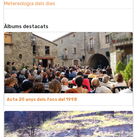
Metereologia dels dies
Àlbums destacats
Acte 20 anys dels focs del 1998