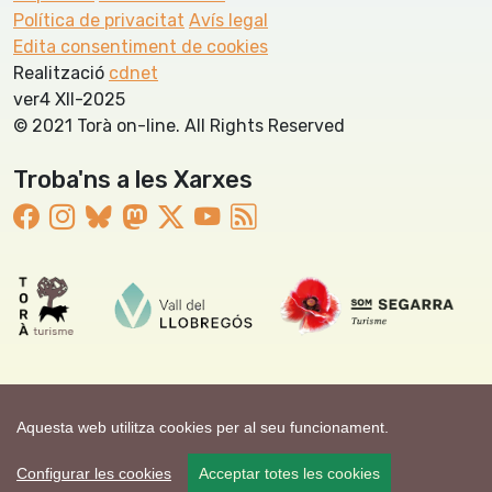
Política de privacitat
Avís legal
Edita consentiment de cookies
Realització
cdnet
ver4 XII-2025
© 2021 Torà on-line. All Rights Reserved
Troba'ns a les Xarxes
Aquesta web utilitza cookies per al seu funcionament.
Configurar les cookies
Acceptar totes les cookies