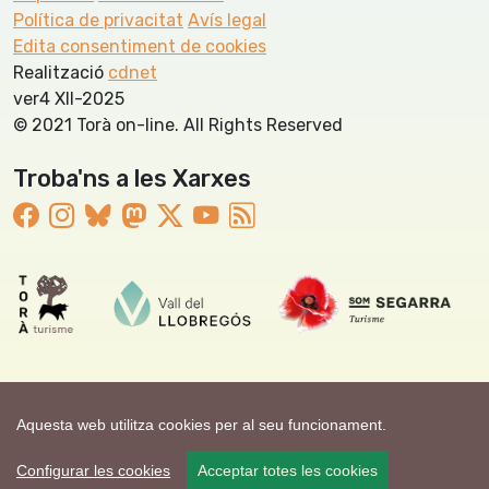
Política de privacitat
Avís legal
Edita consentiment de cookies
Realització
cdnet
ver4 XII-2025
© 2021 Torà on-line. All Rights Reserved
Troba'ns a les Xarxes
Aquesta web utilitza cookies per al seu funcionament.
Configurar les cookies
Acceptar totes les cookies