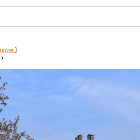
Sunyer
]
rà