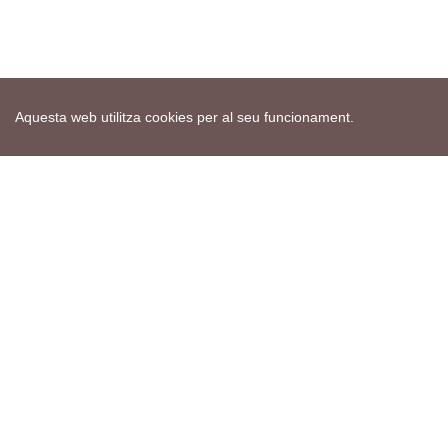
Aquesta web utilitza cookies per al seu funcionament.
Mapa web
Avís de cookies
Política de privacitat
Avís legal
Edita consentiment de cookies
Realització
cdnet
ver4 XII-2025
© 2021 Torà on-line. All Rights Reserved