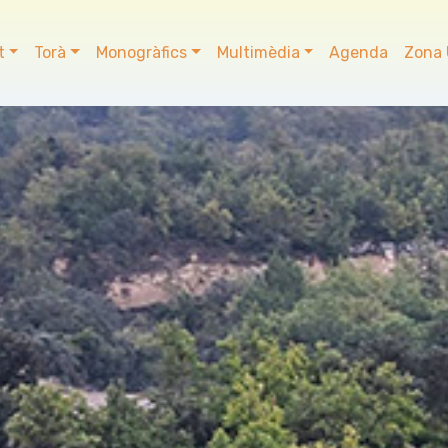
t
Torà
Monogràfics
Multimèdia
Agenda
Zona 