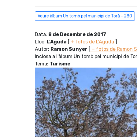
Veure àlbum Un tomb pel municipi de Torà - 280
Data:
8 de Desembre de 2017
Lloc:
L'Aguda
[
+ fotos de L'Aguda
]
Autor:
Ramon Sunyer
[
+ fotos de Ramon 
Inclosa a l'àlbum Un tomb pel municipi de To
Tema:
Turisme