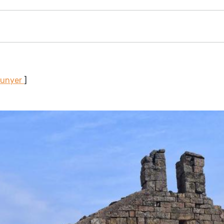
Sunyer
]