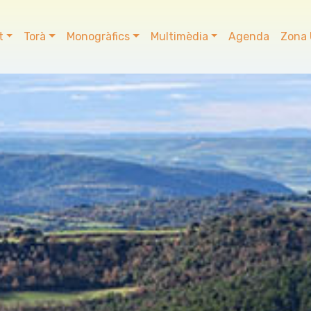
t
Torà
Monogràfics
Multimèdia
Agenda
Zona 