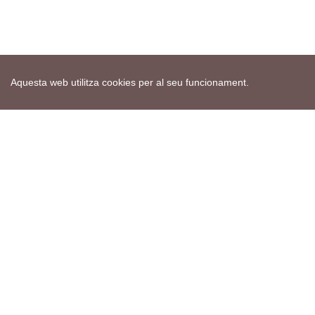
Aquesta web utilitza cookies per al seu funcionament.
Mapa web
Avís de cookies
Política de privacitat
Avís legal
Edita consentiment de cookies
Realització
cdnet
ver4 XII-2025
© 2021 Torà on-line. All Rights Reserved