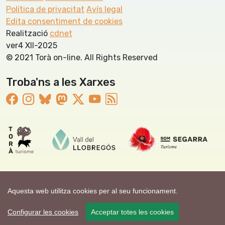
Política de privacitat
Avís legal
Edita consentiment de cookies
Realització
cdnet
ver4 XII-2025
© 2021 Torà on-line. All Rights Reserved
Troba'ns a les Xarxes
Aquesta web utilitza cookies per al seu funcionament.
Configurar les cookies
Acceptar totes les cookies