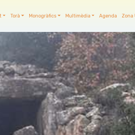
t
Torà
Monogràfics
Multimèdia
Agenda
Zona 