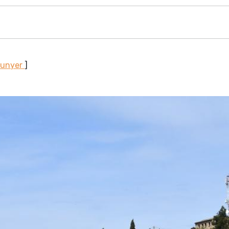
Sunyer
]