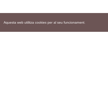
Aquesta web utilitza cookies per al seu funcionament.
Mapa web
Avís de cookies
Política de privacitat
Avís legal
Edita consentiment de cookies
Realització
cdnet
ver4 XII-2025
© 2021 Torà on-line. All Rights Reserved