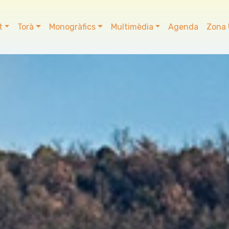
t
Torà
Monogràfics
Multimèdia
Agenda
Zona 