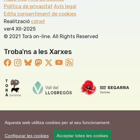
Política de privacitat
Avís legal
Edita consentiment de cookies
Realització
cdnet
ver4 XII-2025
© 2021 Torà on-line. All Rights Reserved
Troba'ns a les Xarxes
Aquesta web utilitza cookies per al seu funcionament.
Configurar les cookies
Acceptar totes les cookies