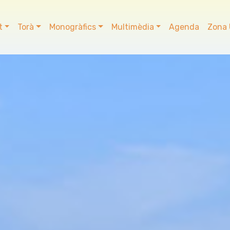
t
Torà
Monogràfics
Multimèdia
Agenda
Zona 