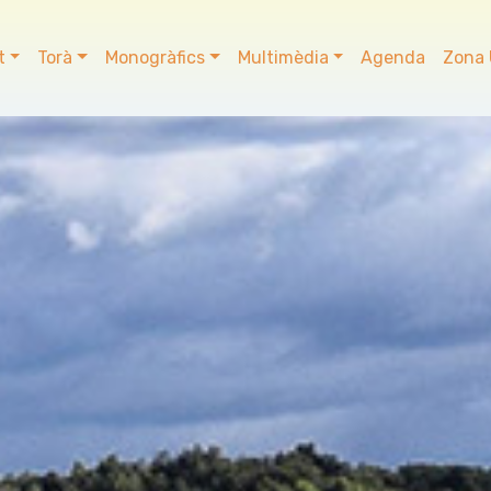
t
Torà
Monogràfics
Multimèdia
Agenda
Zona 