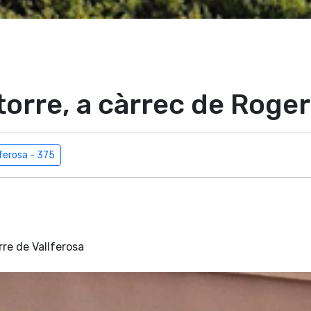
 torre, a càrrec de Roge
lferosa - 375
orre de Vallferosa