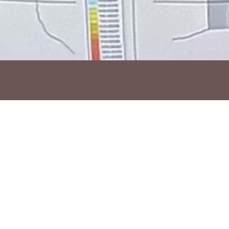
Ho vols compartir?
Troba'ns a les Xarxes